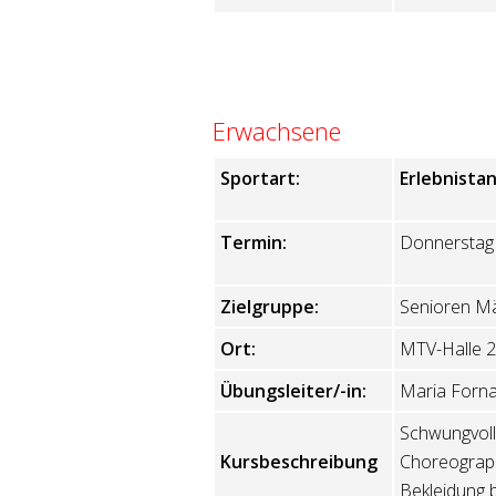
Erwachsene
Sportart:
Erlebnista
Termin:
Donnerstag 
Zielgruppe:
Senioren Mä
Ort:
MTV-Halle 2
Übungsleiter/-in:
Maria Forna
Schwungvoll,
Kursbeschreibung
Choreograph
Bekleidung b