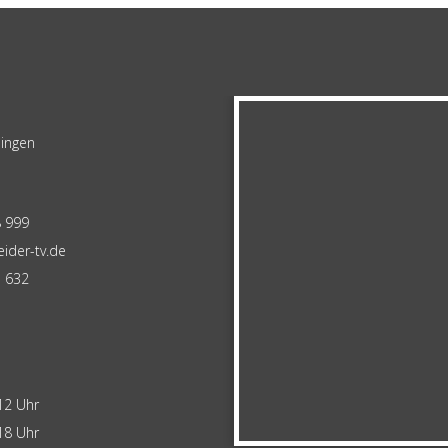
lingen
8 999
ider-tv.de
1 632
12 Uhr
18 Uhr