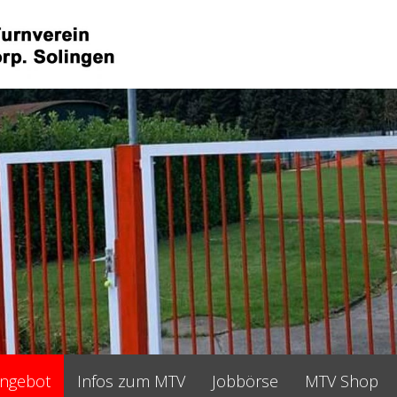
angebot
Infos zum MTV
Jobbörse
MTV Shop
•