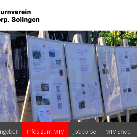
angebot
Infos zum MTV
Jobbörse
MTV Shop
•
•