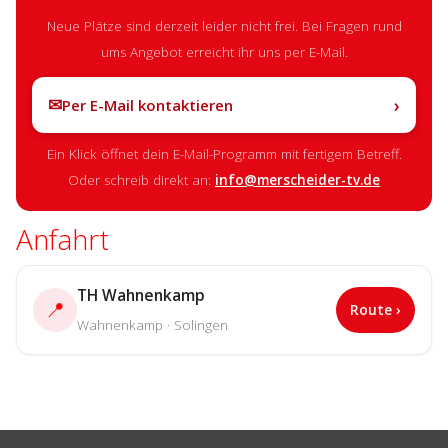
Neue Plätze sind derzeit leider nicht frei. Bei Fragen rund
ums Angebot erreicht ihr uns per E-Mail.
✉
›
Per E-Mail kontaktieren
Ein Klick öffnet dein E-Mail-Programm mit fertigem Betreff.
Oder schreib direkt an:
info@merscheider-tv.de
Anfahrt
TH Wahnenkamp
📍
Route ›
Wahnenkamp · Solingen